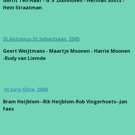
Gerrit Ten Haaf - G .v .Duinhoven - Herman Smits -
Hein Straatman
St.Antonius-St.Sebastiaan 2005
Geert Weijtmans - Maartje Moonen - Harrie Moonen
-Rudy van Liemde
St.Joris Gilze 2006
Bram Heijblom--Rik Heijblom-Rob Vingerhoets--Jan
Faes