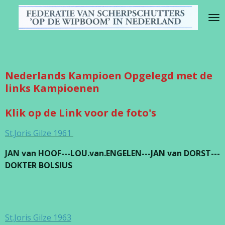
Ga
direct
naar
de
hoofdinhoud
Nederlands Kampioen Opgelegd met de
links Kampioenen
Klik op de Link voor de foto's
St.Joris Gilze 1961
JAN van HOOF---LOU.van.ENGELEN---JAN van DORST---
DOKTER BOLSIUS
St.Joris Gilze 1963