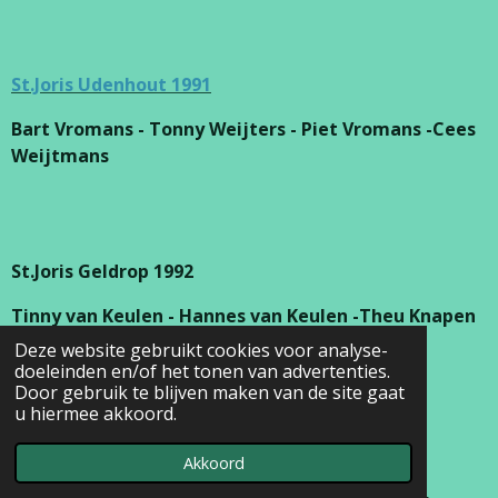
St.Joris Udenhout 1991
Bart Vromans - Tonny Weijters - Piet Vromans -Cees
Weijtmans
St.Joris Geldrop 1992
Tinny van Keulen - Hannes van Keulen -Theu Knapen
Rien Verstappen
Deze website gebruikt cookies voor analyse-
doeleinden en/of het tonen van advertenties.
Door gebruik te blijven maken van de site gaat
u hiermee akkoord.
St.Antonius Groesbeek
1993
Akkoord